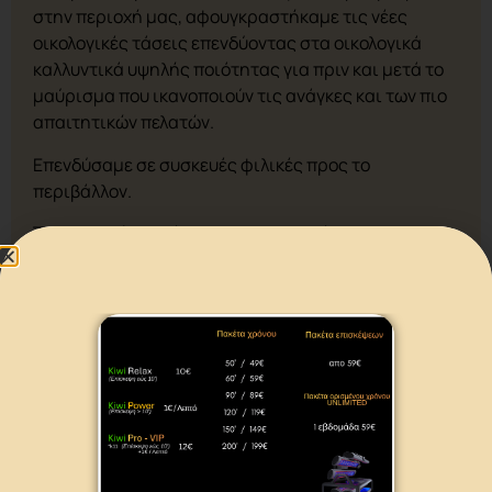
στην περιοχή μας, αφουγκραστήκαμε τις νέες
οικολογικές τάσεις επενδύοντας στα οικολογικά
καλλυντικά υψηλής ποιότητας για πριν και μετά το
μαύρισμα που ικανοποιούν τις ανάγκες και των πιο
απαιτητικών πελατών.
Επενδύσαμε σε συσκευές φιλικές προς το
περιβάλλον.
Τα τελευταία σολάριουμ που παραλάβαμε,
καταναλώνουν λιγότερη ενέργεια από τις
παλαιότερες συσκευές, το οποίο με τη σειρά του
μεταφράζεται σε λιγότερους ρύπους από
κατανάλωση ενέργειας , διατηρώντας τα
εκπληκτικά αποτελέσματα μαυρίσματος. Με αυτό
τον τρόπο αποκτάμε ένα τέλειο φυσικό μαύρισμα
ενώ είμαστε ταυτόχρονα εξαιρετικά φιλικοί για το
περιβάλλον. Επιπλέον, οι σύγχρονες συσκευές είναι
εξοπλισμένες με αρκετές πρόσθετες λειτουργίες