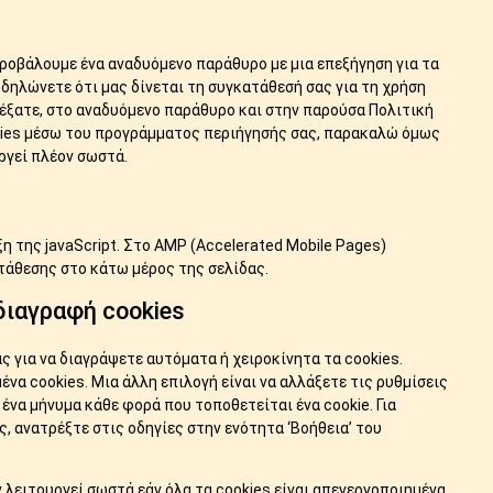
ροβάλουμε ένα αναδυόμενο παράθυρο με μια επεξήγηση για τα
 δηλώνετε ότι μας δίνεται τη συγκατάθεσή σας για τη χρήση
έξατε, στο αναδυόμενο παράθυρο και στην παρούσα Πολιτική
kies μέσω του προγράμματος περιήγησής σας, παρακαλώ όμως
ργεί πλέον σωστά.
 της javaScript. Στο AMP (Accelerated Mobile Pages)
τάθεσης στο κάτω μέρος της σελίδας.
διαγραφή cookies
 για να διαγράψετε αυτόματα ή χειροκίνητα τα cookies.
να cookies. Μια άλλη επιλογή είναι να αλλάξετε τις ρυθμίσεις
να μήνυμα κάθε φορά που τοποθετείται ένα cookie. Για
, ανατρέξτε στις οδηγίες στην ενότητα ‘Βοήθεια’ του
λειτουργεί σωστά εάν όλα τα cookies είναι απενεργοποιημένα.