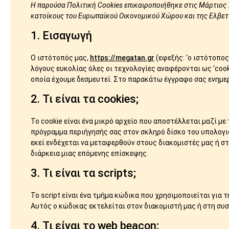
Η παρούσα Πολιτική Cookies επικαιροποιήθηκε στις Μάρτιος 7,
κατοίκους του Ευρωπαϊκού Οικονομικού Χώρου και της Ελβετ
1. Εισαγωγή
Ο ιστότοπός μας,
https://megatan.gr
(εφεξής: ‘ο ιστότοπος
λόγους ευκολίας όλες οι τεχνολογίες αναφέρονται ως ‘cook
οποία έχουμε δεσμευτεί. Στο παρακάτω έγγραφο σας ενημερ
2. Τι είναι τα cookies;
Το cookie είναι ένα μικρό αρχείο που αποστέλλεται μαζί μ
πρόγραμμα περιήγησής σας στον σκληρό δίσκο του υπολογι
εκεί ενδέχεται να μεταφερθούν στους διακομιστές μας ή σ
διάρκεια μιας επόμενης επίσκεψης.
3. Τι είναι τα scripts;
Το script είναι ένα τμήμα κώδικα που χρησιμοποιείται για
Αυτός ο κώδικας εκτελείται στον διακομιστή μας ή στη συσ
4. Τι είναι το web beacon;