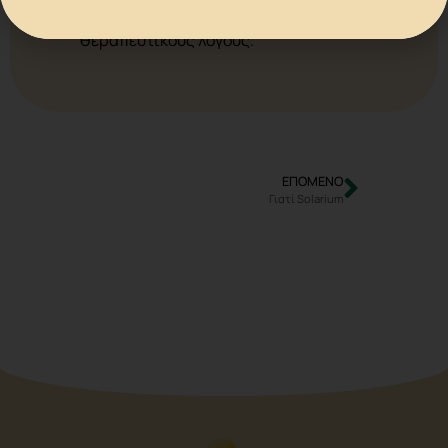
solarium χρησιμοποιείται και για
θεραπευτικούς λόγους.
ΕΠΟΜΕΝΟ
Γιατί Solarium