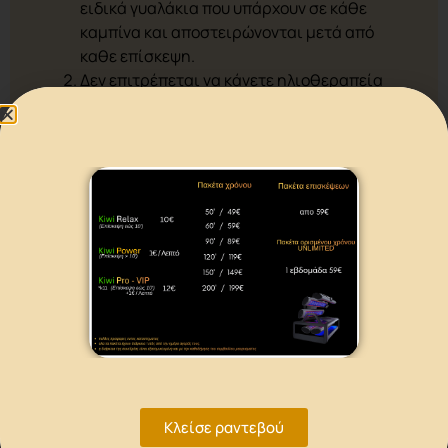
ειδικά γυαλάκια που υπάρχουν σε κάθε
καμπίνα και αποστειρώνονται μετά από
καθε επίσκεψη.
Δεν επιτρέπεται να κάνετε ηλιοθεραπεία
στο φυσικό ήλιο την ίδια ημερα που κάνατε
solarium.
Κάνουμε ντουζ 2-3 ώρες μετά την συνεδρία
έτσι ώστε η κρέμα που έχουμε εφαρμόσει να
δώσει τη μέγιστη ώθηση της μελανίνης
μας.
Μπορούμε να πραγματοποιήσουμε μία
συνεδρία μαυρίσματος οποιαδήποτε
στιγμή της ημέρας γιατί παράλληλα
χαλαρώνουμε και αποβάλουμε το
καθημερινό άγχος και στρες.
Εάν ο γιατρός έχει απαγορεύσει την έκθεση
στον φυσικό ήλιο θα πρέπει να τον
ρωτήσουμε εάν μπορούμενα κάνουμε
Κλείσε ραντεβού
solarium. Σε αρκετές περιπτώσει το